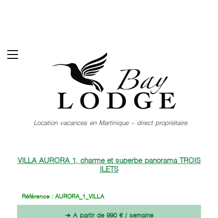
Aller
au
contenu
principal
Location vacances en Martinique – direct propriétaire
VILLA AURORA 1, charme et superbe panorama TROIS
ILETS
Référence : AURORA_1_VILLA
➔ A partir de 990 € / semaine