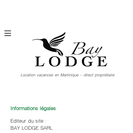
Aller
au
contenu
principal
Location vacances en Martinique – direct propriétaire
Informations légales
Editeur du site :
BAY LODGE SARL